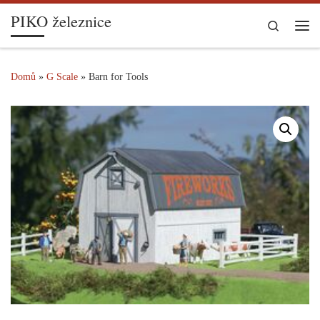
PIKO železnice
Skip to content
Search
Me
Domů
»
G Scale
»
Barn for Tools