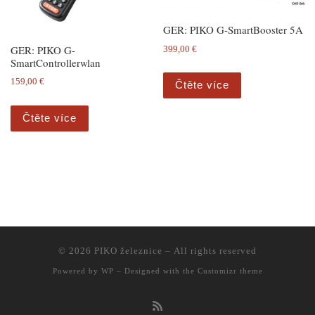
GER: PIKO G-SmartBooster 5A
GER: PIKO G-
399,00
€
SmartControllerwlan
159,00
€
Čtěte více
Čtěte více
© 2026
PIKO železnice
– All rights reserved
Powered by
WP
– Designed with the
Customizr theme