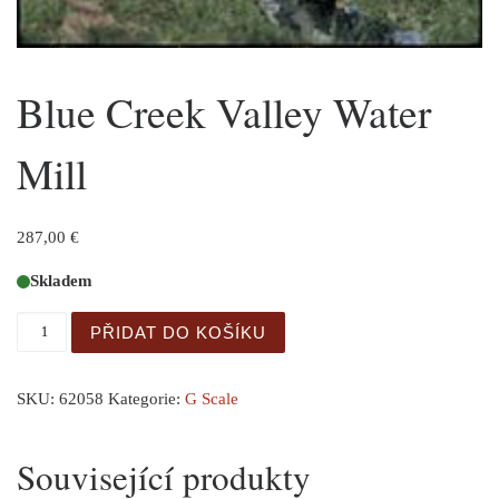
Blue Creek Valley Water
Mill
287,00
€
Skladem
Blue Creek Valley Water Mill množství
PŘIDAT DO KOŠÍKU
SKU:
62058
Kategorie:
G Scale
Související produkty