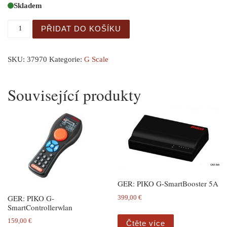
Skladem
Building Block Car množství
PŘIDAT DO KOŠÍKU
SKU:
37970
Kategorie:
G Scale
Související produkty
GER: PIKO G-SmartBooster 5A
GER: PIKO G-
399,00
€
SmartControllerwlan
159,00
€
Čtěte více