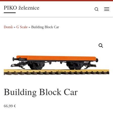
PIKO železnice
Skip to content
Search
Me
Domů
»
G Scale
»
Building Block Car
Building Block Car
66,99
€