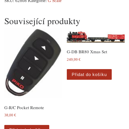
SKU:
62808
Kategorie:
G Scale
Související produkty
G-DB BR80 Xmas Set
249,99
€
Přidat do košíku
G-R/C Pocket Remote
38,00
€