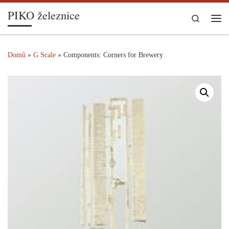
PIKO železnice
Skip to content
Search
Me
Domů
»
G Scale
»
Components: Corners for Brewery