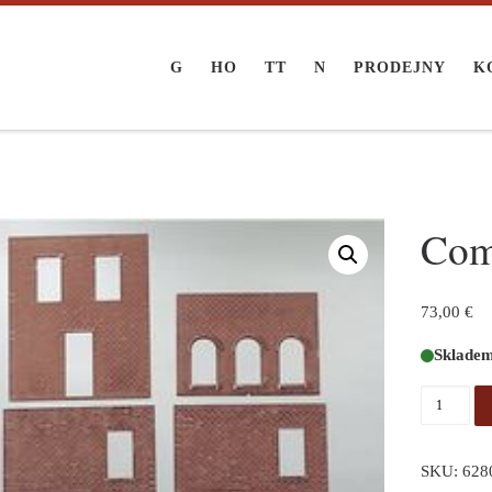
G
HO
TT
N
PRODEJNY
K
Com
73,00
€
Sklade
Compone
SKU:
628