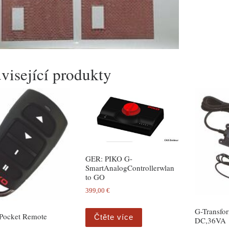
visející produkty
GER: PIKO G-
SmartAnalogControllerwlan
to GO
399,00
€
G-Transfo
Pocket Remote
Čtěte více
DC,36VA