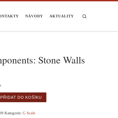
Search
ONTAKTY
NÁVODY
AKTUALITY
ponents: Stone Walls
m
nts: Stone Walls množství
PŘIDAT DO KOŠÍKU
09
Kategorie:
G Scale