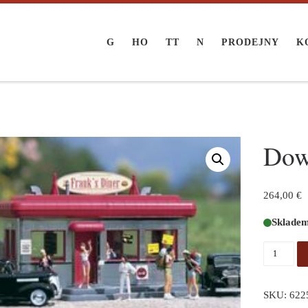
G
HO
TT
N
PRODEJNY
K
Dow
264,00
€
Sklade
Downtow
SKU:
622