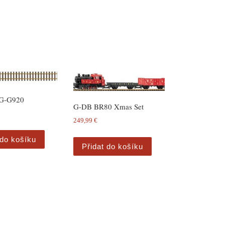
 G-G920
G-DB BR80 Xmas Set
249,99
€
 do košíku
Přidat do košíku