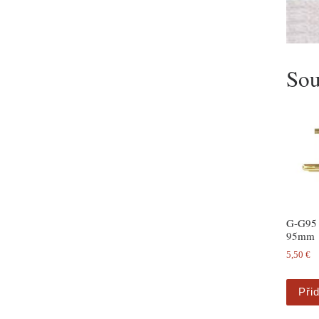
Sou
G-G95 S
95mm
5,50
€
Při