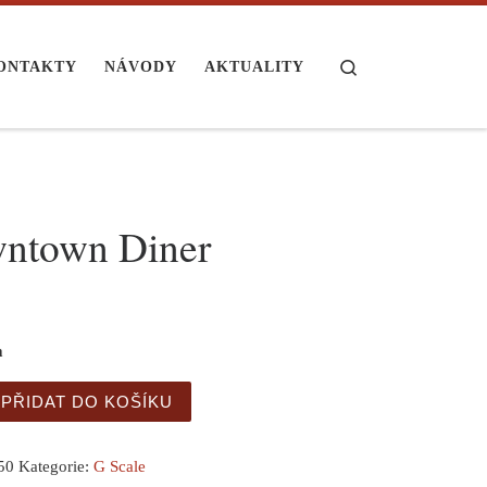
Search
ONTAKTY
NÁVODY
AKTUALITY
ntown Diner
m
n Diner množství
PŘIDAT DO KOŠÍKU
50
Kategorie:
G Scale