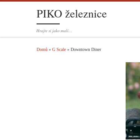
PIKO železnice
Skip to content
Hrajte si jako malí…
Domů
»
G Scale
»
Downtown Diner