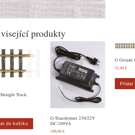
visející produkty
G Gerade
31,00
€
Přidat
traight Track,
G-Transformer 230/22V
DC,100VA
dat do košíku
199,90
€