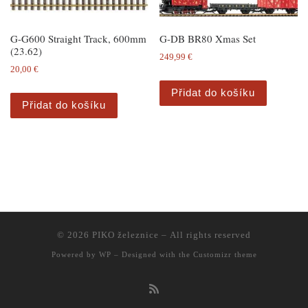
G-G600 Straight Track, 600mm
G-DB BR80 Xmas Set
(23.62)
249,99
€
20,00
€
Přidat do košíku
Přidat do košíku
© 2026
PIKO železnice
– All rights reserved
Powered by
WP
– Designed with the
Customizr theme