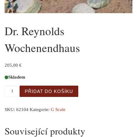
Dr. Reynolds
Wochenendhaus
205,00
€
Skladem
Dr. Reynolds Wochenendhaus množství
PŘIDAT DO KOŠÍKU
SKU:
62104
Kategorie:
G Scale
Související produkty