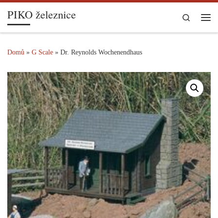
PIKO železnice
Skip to content
Search
Me
Domů
»
G Scale
»
Dr. Reynolds Wochenendhaus