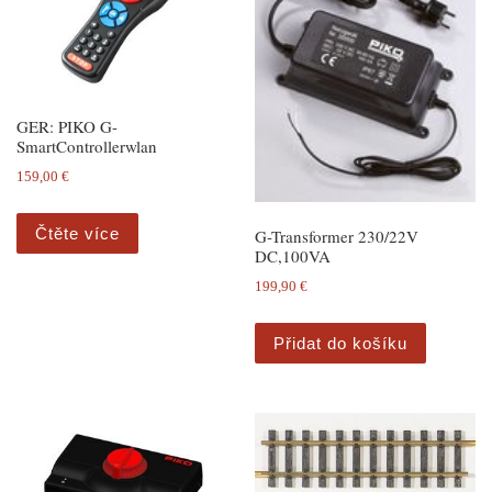
GER: PIKO G-
SmartControllerwlan
159,00
€
Čtěte více
G-Transformer 230/22V
DC,100VA
199,90
€
Přidat do košíku