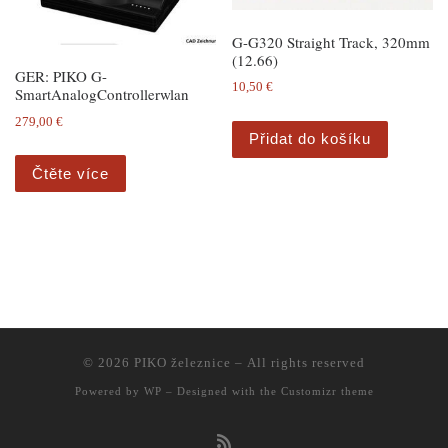
G-G320 Straight Track, 320mm
(12.66)
GER: PIKO G-
10,50
€
SmartAnalogControllerwlan
279,00
€
Přidat do košíku
Čtěte více
© 2026
PIKO železnice
– All rights reserved
Powered by
WP
– Designed with the
Customizr theme