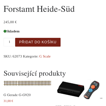
Forstamt Heide-Süd
245,00
€
Skladem
Forstamt Heide-Süd množství
PŘIDAT DO KOŠÍKU
SKU:
62073
Kategorie:
G Scale
Související produkty
G Gerade G-G920
31,00
€