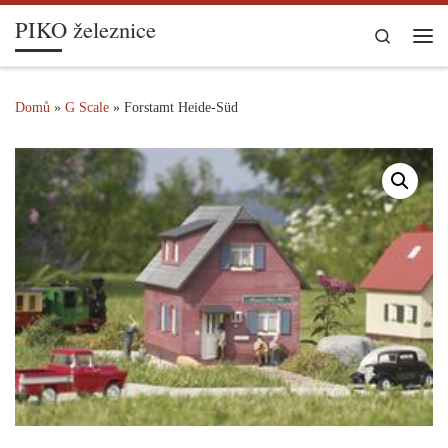
PIKO železnice
Skip to content
Search
Me
Domů
»
G Scale
»
Forstamt Heide-Süd