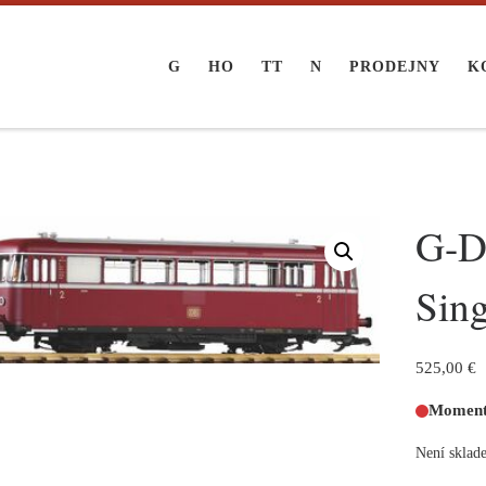
G
HO
TT
N
PRODEJNY
K
G-D
Sing
525,00
€
Momentá
Není sklad