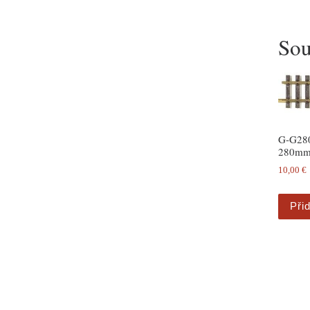
Sou
G-G280
280mm 
10,00
€
Při