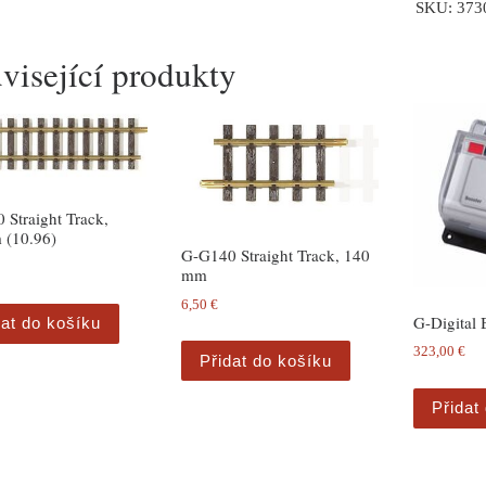
SKU:
373
visející produkty
 Straight Track,
(10.96)
G-G140 Straight Track, 140
mm
6,50
€
G-Digital 
dat do košíku
323,00
€
Přidat do košíku
Přidat