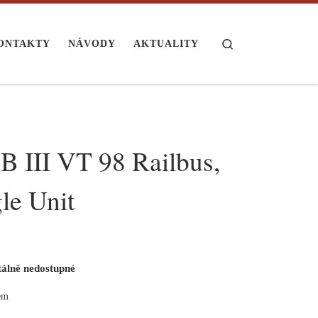
Search
ONTAKTY
NÁVODY
AKTUALITY
B III VT 98 Railbus,
le Unit
lně nedostupné
em