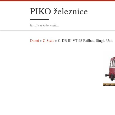
PIKO železnice
Skip to content
Hrajte si jako malí…
Domů
»
G Scale
»
G-DB III VT 98 Railbus, Single Unit