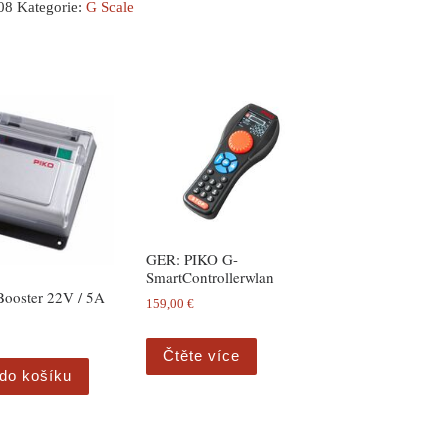
08
Kategorie:
G Scale
GER: PIKO G-
SmartControllerwlan
Booster 22V / 5A
159,00
€
Čtěte více
 do košíku