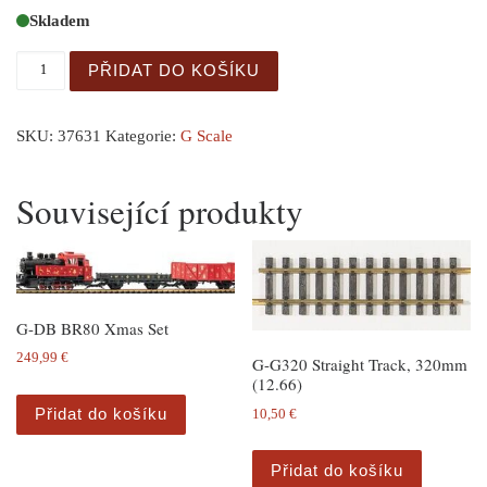
Skladem
G-DB IV Silver Coin Coach 2.Cl. množství
PŘIDAT DO KOŠÍKU
SKU:
37631
Kategorie:
G Scale
Související produkty
G-DB BR80 Xmas Set
249,99
€
G-G320 Straight Track, 320mm
(12.66)
Přidat do košíku
10,50
€
Přidat do košíku