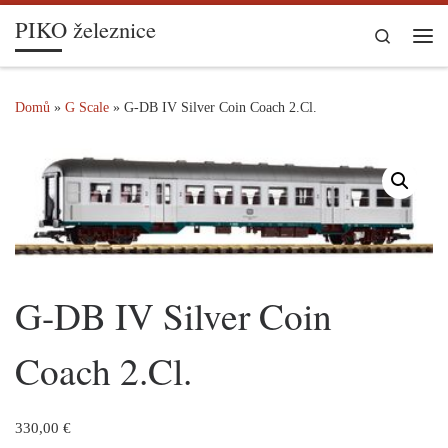
PIKO železnice
Skip to content
Search
Me
Domů
»
G Scale
»
G-DB IV Silver Coin Coach 2.Cl.
G-DB IV Silver Coin
Coach 2.Cl.
330,00
€