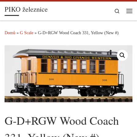
PIKO železnice
Skip to content
Search
Me
Domů
»
G Scale
»
G-D+RGW Wood Coach 331, Yellow (New #)
G-D+RGW Wood Coach