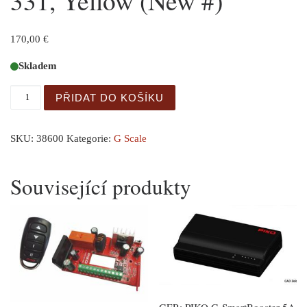
331, Yellow (New #)
170,00
€
Skladem
G-D+RGW Wood Coach 331, Yellow (New #) množství
PŘIDAT DO KOŠÍKU
SKU:
38600
Kategorie:
G Scale
Související produkty
GER: PIKO G-SmartBooster 5A