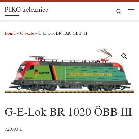
PIKO železnice
Skip to content
Search
Me
Domů
»
G Scale
»
G-E-Lok BR 1020 ÖBB III
G-E-Lok BR 1020 ÖBB III
720,00
€