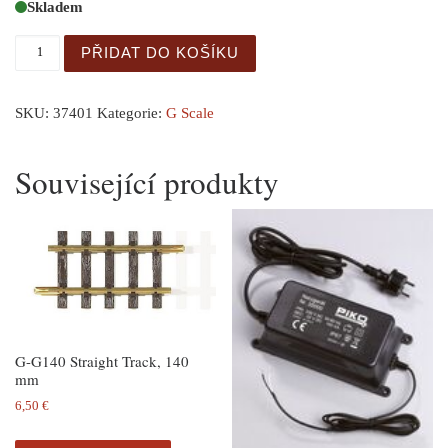
Skladem
G-E-Lok BR 1020 ÖBB III množství
PŘIDAT DO KOŠÍKU
SKU:
37401
Kategorie:
G Scale
Související produkty
G-G140 Straight Track, 140
mm
6,50
€