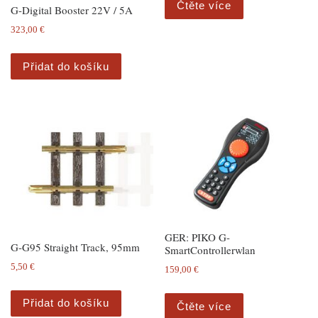
Čtěte více
G-Digital Booster 22V / 5A
323,00
€
Přidat do košíku
GER: PIKO G-
G-G95 Straight Track, 95mm
SmartControllerwlan
5,50
€
159,00
€
Přidat do košíku
Čtěte více