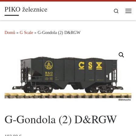
PIKO železnice
Skip to content
Search
Me
Domů
»
G Scale
»
G-Gondola (2) D&RGW
G-Gondola (2) D&RGW