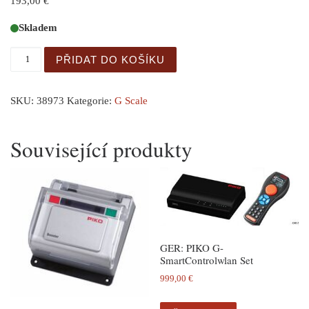
193,00
€
Skladem
G-Gondola (2) D&RGW množství
PŘIDAT DO KOŠÍKU
SKU:
38973
Kategorie:
G Scale
Související produkty
GER: PIKO G-
SmartControlwlan Set
999,00
€