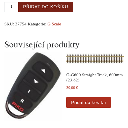
G Gondola w/Coal Load množství
PŘIDAT DO KOŠÍKU
SKU:
37754
Kategorie:
G Scale
Související produkty
G-G600 Straight Track, 600mm
(23.62)
20,00
€
Přidat do košíku