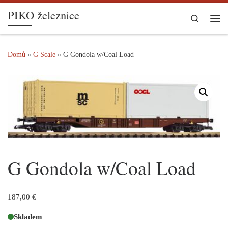
PIKO železnice
Skip to content
Search
Me
Domů
»
G Scale
»
G Gondola w/Coal Load
G Gondola w/Coal Load
187,00
€
Skladem