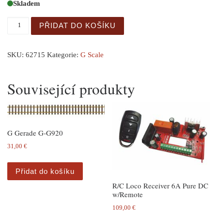
Skladem
G-Shinns Billiard Parlor Built-Up množství
PŘIDAT DO KOŠÍKU
SKU:
62715
Kategorie:
G Scale
Související produkty
G Gerade G-G920
31,00
€
Přidat do košíku
R/C Loco Receiver 6A Pure DC
w/Remote
109,00
€