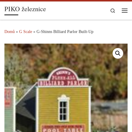
PIKO železnice
Skip to content
Search
Me
Domů
»
G Scale
»
G-Shinns Billiard Parlor Built-Up