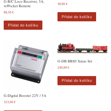
G-R/C Loco Receiver, 3A,
38,00
€
w/Pocket Remote
88,50
€
Přidat do košíku
Přidat do košíku
G-DB BR80 Xmas Set
249,99
€
Přidat do košíku
G-Digital Booster 22V / 5A
323,00
€