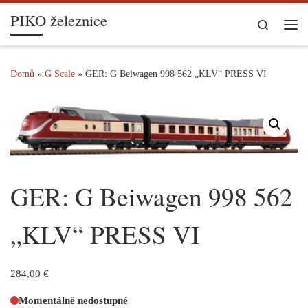
PIKO železnice
Skip to content
Search
Me
Domů
»
G Scale
»
GER: G Beiwagen 998 562 „KLV“ PRESS VI
GER: G Beiwagen 998 562
„KLV“ PRESS VI
284,00
€
Momentálně nedostupné