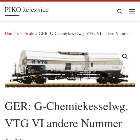
PIKO železnice
Skip to content
Search
Me
Domů
»
G Scale
»
GER: G-Chemiekesselwg. VTG VI andere Nummer
GER: G-Chemiekesselwg.
VTG VI andere Nummer