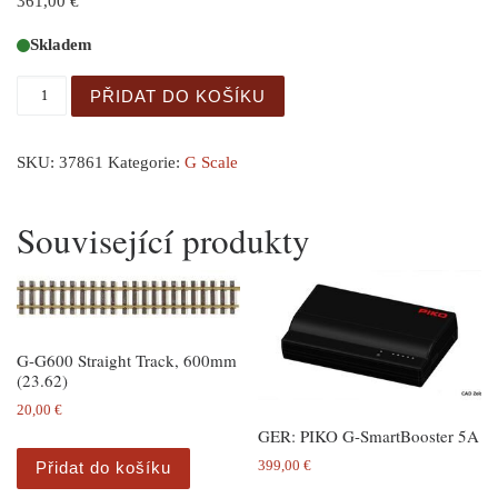
361,00
€
Skladem
GER: G-Chemiekesselwg. VTG VI andere Nummer množst
PŘIDAT DO KOŠÍKU
SKU:
37861
Kategorie:
G Scale
Související produkty
G-G600 Straight Track, 600mm
(23.62)
20,00
€
GER: PIKO G-SmartBooster 5A
Přidat do košíku
399,00
€