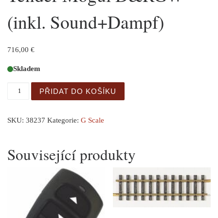
(inkl. Sound+Dampf)
716,00
€
Skladem
GER: G Dampflok mit Tender Mogul D&RGW (inkl. Sound+
PŘIDAT DO KOŠÍKU
SKU:
38237
Kategorie:
G Scale
Související produkty