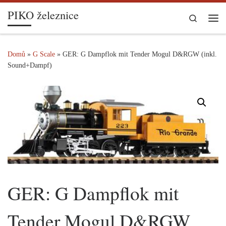
PIKO železnice
Skip to content
Search
Me
Domů
»
G Scale
»
GER: G Dampflok mit Tender Mogul D&RGW (inkl.
Sound+Dampf)
GER: G Dampflok mit
Tender Mogul D&RGW