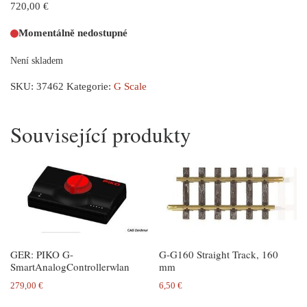
720,00
€
Momentálně nedostupné
Není skladem
SKU:
37462
Kategorie:
G Scale
Související produkty
GER: PIKO G-
G-G160 Straight Track, 160
SmartAnalogControllerwlan
mm
279,00
€
6,50
€