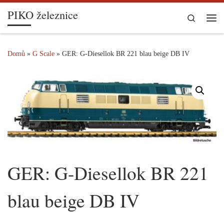
PIKO železnice
Skip to content
Search
Me
Domů
»
G Scale
»
GER: G-Diesellok BR 221 blau beige DB IV
GER: G-Diesellok BR 221
blau beige DB IV