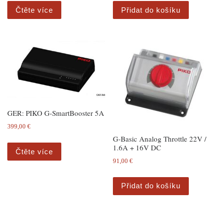
Čtěte více
Přidat do košíku
GER: PIKO G-SmartBooster 5A
399,00
€
G-Basic Analog Throttle 22V /
1.6A + 16V DC
Čtěte více
91,00
€
Přidat do košíku