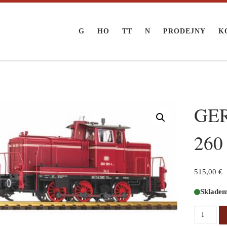
G
HO
TT
N
PRODEJNY
K
GER
260
515,00
€
Sklade
GER: G-D