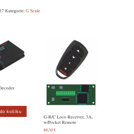
27
Kategorie:
G Scale
Decoder
 do košíku
G-R/C Loco Receiver, 3A,
w/Pocket Remote
88,50
€