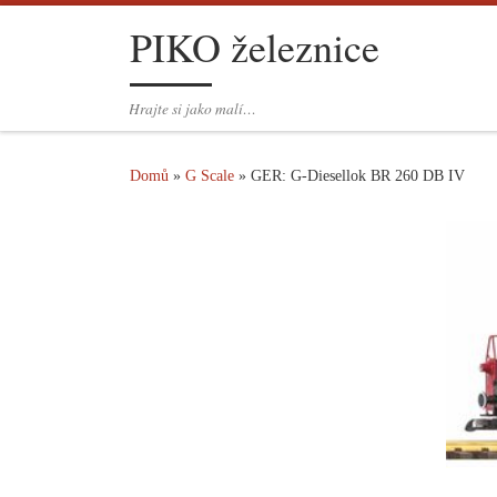
PIKO železnice
Skip to content
Hrajte si jako malí…
Domů
»
G Scale
»
GER: G-Diesellok BR 260 DB IV