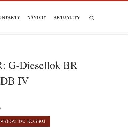
Search
ONTAKTY
NÁVODY
AKTUALITY
: G-Diesellok BR
 DB IV
m
iesellok BR 260 DB IV množství
PŘIDAT DO KOŠÍKU