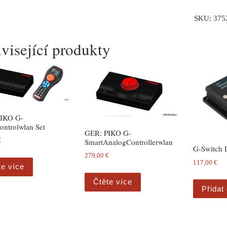
SKU:
375
visející produkty
IKO G-
ontrolwlan Set
GER: PIKO G-
SmartAnalogControllerwlan
€
G-Switch 
279,00
€
117,00
€
te více
Čtěte více
Přidat