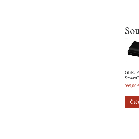
Sou
GER: P
SmartC
999,00
Čtě