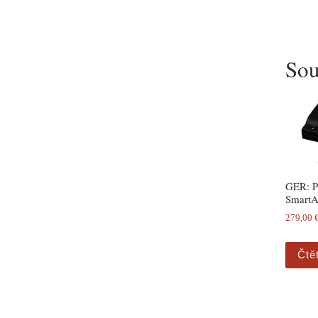
Sou
GER: P
SmartA
279,00
Čtě