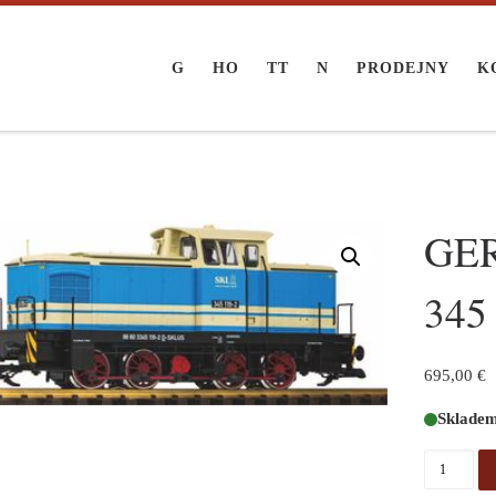
G
HO
TT
N
PRODEJNY
K
GER
345
695,00
€
Sklade
GER: G D