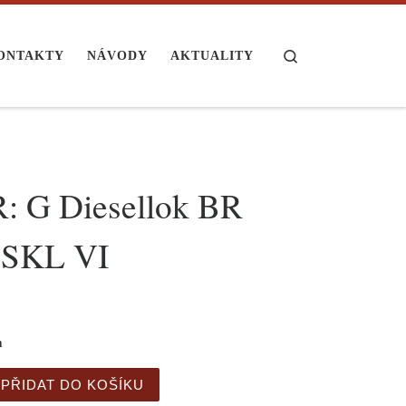
Search
ONTAKTY
NÁVODY
AKTUALITY
: G Diesellok BR
 SKL VI
m
iesellok BR 345 SKL VI množství
PŘIDAT DO KOŠÍKU