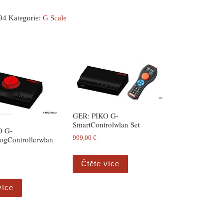
94
Kategorie:
G Scale
GER: PIKO G-
SmartControlwlan Set
O G-
ogControllerwlan
999,00
€
Čtěte více
více