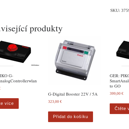
SKU:
375
visející produkty
IKO G-
GER: PIK
nalogControllerwlan
SmartAnal
to GO
€
G-Digital Booster 22V / 5A
399,00
€
323,00
€
te více
Čtěte 
Přidat do košíku