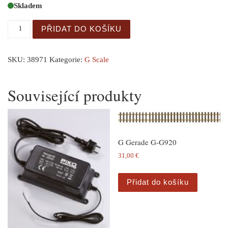
Skladem
GER: G Güterzugbegleitwg. UP množství
PŘIDAT DO KOŠÍKU
SKU:
38971
Kategorie:
G Scale
Související produkty
G Gerade G-G920
31,00
€
Přidat do košíku