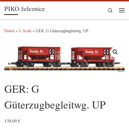
PIKO železnice
Skip to content
Search
Me
Domů
»
G Scale
»
GER: G Güterzugbegleitwg. UP
GER: G
Güterzugbegleitwg. UP
139,00
€