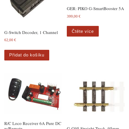
GER: PIKO G-SmartBooster 5A
399,00
€
Čtěte více
G-Switch Decoder, 1 Channel
62,00
€
Přidat do košíku
R/C Loco Receiver 6A Pure DC
G-G95 Straight Track, 95mm
w/Remote