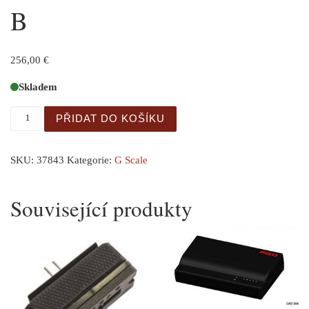
B
256,00
€
Skladem
GER: G Packwagen MWB B množství
PŘIDAT DO KOŠÍKU
SKU:
37843
Kategorie:
G Scale
Související produkty