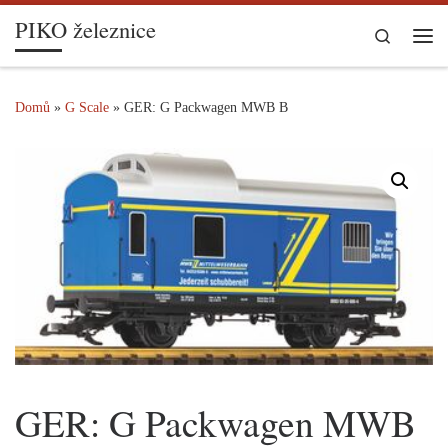
PIKO železnice
Skip to content
Search
Me
Domů
»
G Scale
»
GER: G Packwagen MWB B
GER: G Packwagen MWB