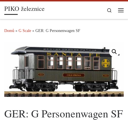
PIKO železnice
Skip to content
Search
Me
Domů
»
G Scale
»
GER: G Personenwagen SF
GER: G Personenwagen SF