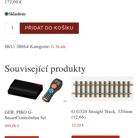
172,00
€
Skladem
GER: G Personenwagen SF množství
PŘIDAT DO KOŠÍKU
SKU:
38664
Kategorie:
G Scale
Související produkty
G-G320 Straight Track, 320mm
GER: PIKO G-
(12.66)
SmartControlwlan Set
10,50
€
999,00
€