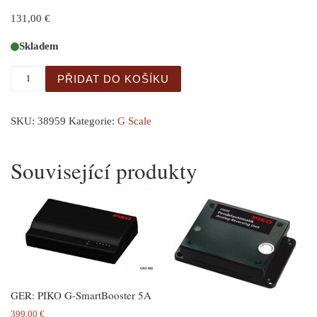
131,00
€
Skladem
GER: G Schüttgutwagen D&RGW mit Kohleladung množstv
PŘIDAT DO KOŠÍKU
SKU:
38959
Kategorie:
G Scale
Související produkty
GER: PIKO G-SmartBooster 5A
399,00
€