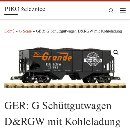
PIKO železnice
Skip to content
Search
Me
Domů
»
G Scale
»
GER: G Schüttgutwagen D&RGW mit Kohleladung
GER: G Schüttgutwagen
D&RGW mit Kohleladung