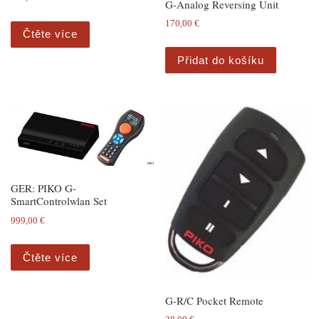
G-Analog Reversing Unit
170,00
€
Čtěte více
Přidat do košíku
GER: PIKO G-
SmartControlwlan Set
999,00
€
Čtěte více
G-R/C Pocket Remote