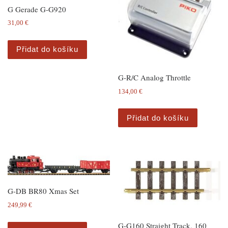
G Gerade G-G920
31,00
€
Přidat do košíku
G-R/C Analog Throttle
134,00
€
Přidat do košíku
G-DB BR80 Xmas Set
249,99
€
G-G160 Straight Track, 160