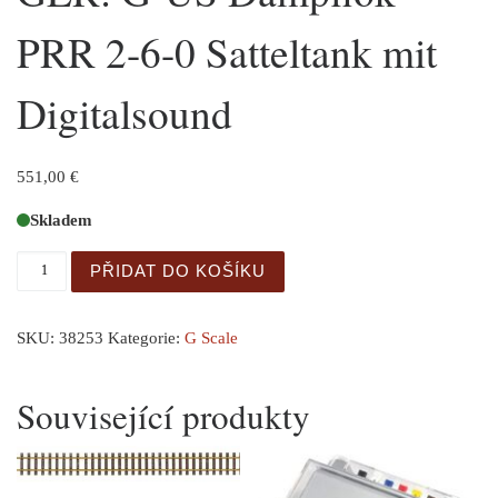
PRR 2-6-0 Satteltank mit
Digitalsound
551,00
€
Skladem
GER: G-US Dampflok PRR 2-6-0 Satteltank mit Digitalso
PŘIDAT DO KOŠÍKU
SKU:
38253
Kategorie:
G Scale
Související produkty