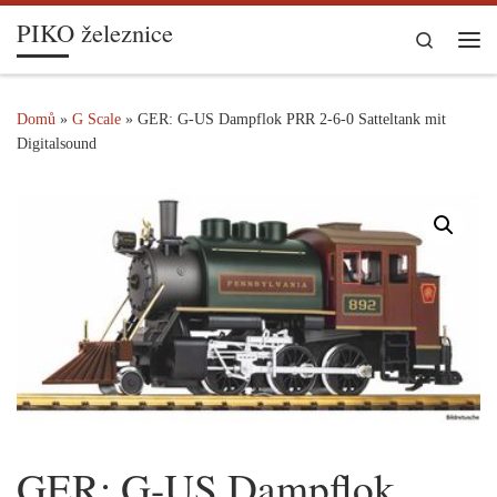
PIKO železnice
Skip to content
Search
Me
Domů
»
G Scale
»
GER: G-US Dampflok PRR 2-6-0 Satteltank mit
Digitalsound
GER: G-US Dampflok