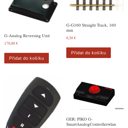
G-G160 Straight Track, 160
mm
G-Analog Reversing Unit
6,50
€
170,00
€
Přidat do košíku
Přidat do košíku
GER: PIKO G-
SmartAnalogControllerwlan