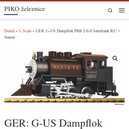
PIKO železnice
Skip to content
Search
Me
Domů
»
G Scale
»
GER: G-US Dampflok PRR 2-6-0 Satteltank R/C +
Sound
GER: G-US Dampflok