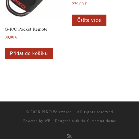
279,00
€
Čtěte více
G-R/C Pocket Remote
38,00
€
Přidat do košíku
© 2026
PIKO železnice
– All rights reserved
Powered by
WP
– Designed with the
Customizr theme