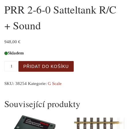
PRR 2-6-0 Satteltank R/C
+ Sound
948,00
€
Skladem
GER: G-US Dampflok PRR 2-6-0 Satteltank R/C + Sound m
PŘIDAT DO KOŠÍKU
SKU:
38254
Kategorie:
G Scale
Související produkty