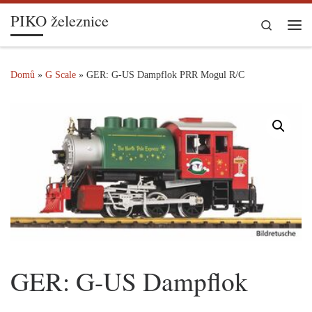
PIKO železnice
Skip to content
Search
Me
Domů
»
G Scale
»
GER: G-US Dampflok PRR Mogul R/C
GER: G-US Dampflok