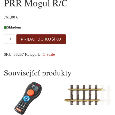
PRR Mogul R/C
761,00
€
Skladem
GER: G-US Dampflok PRR Mogul R/C množství
PŘIDAT DO KOŠÍKU
SKU:
38257
Kategorie:
G Scale
Související produkty