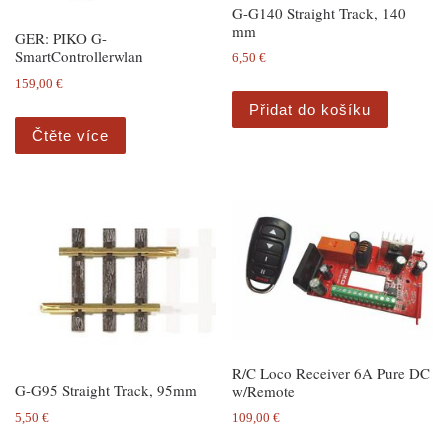
G-G140 Straight Track, 140
mm
GER: PIKO G-
SmartControllerwlan
6,50
€
159,00
€
Přidat do košíku
Čtěte více
R/C Loco Receiver 6A Pure DC
G-G95 Straight Track, 95mm
w/Remote
5,50
€
109,00
€