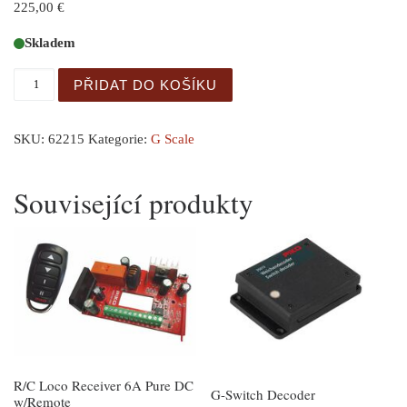
225,00
€
Skladem
Green River Station množství
PŘIDAT DO KOŠÍKU
SKU:
62215
Kategorie:
G Scale
Související produkty
R/C Loco Receiver 6A Pure DC
G-Switch Decoder
w/Remote