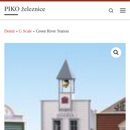
PIKO železnice
Skip to content
Search
Me
Domů
»
G Scale
»
Green River Station