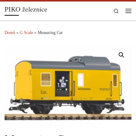
PIKO železnice
Skip to content
Search
Me
Domů
»
G Scale
»
Measuring Car