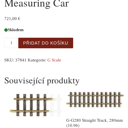
Measuring Car
721,00
€
Skladem
Measuring Car množství
PŘIDAT DO KOŠÍKU
SKU:
37841
Kategorie:
G Scale
Související produkty
G-G280 Straight Track, 280mm
(10.96)