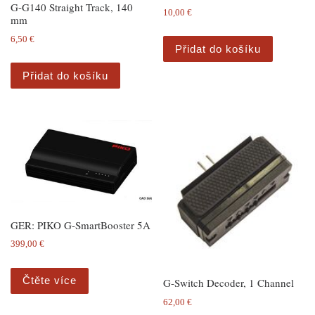
G-G140 Straight Track, 140
10,00
€
mm
6,50
€
Přidat do košíku
Přidat do košíku
GER: PIKO G-SmartBooster 5A
399,00
€
Čtěte více
G-Switch Decoder, 1 Channel
62,00
€