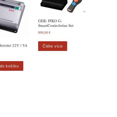
GER: PIKO G-
SmartControlwlan Set
999,00
€
Booster 22V / 5A
Čtěte více
 do košíku