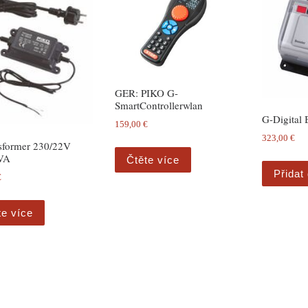
GER: PIKO G-
SmartControllerwlan
G-Digital 
159,00
€
323,00
€
sformer 230/22V
VA
Čtěte více
Přidat
€
te více