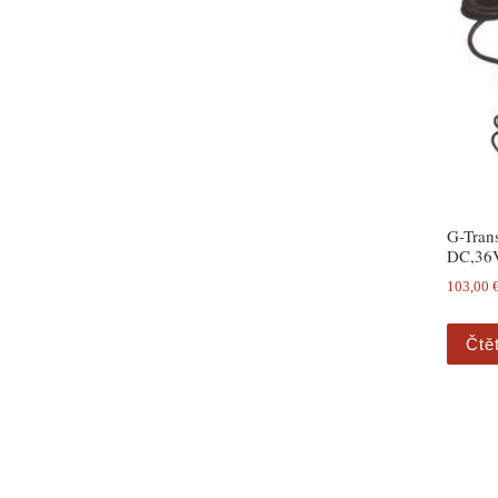
G-Tran
DC,36
103,00
Čtě