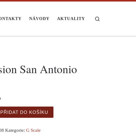
Search
ONTAKTY
NÁVODY
AKTUALITY
sion San Antonio
m
San Antonio množství
PŘIDAT DO KOŠÍKU
08
Kategorie:
G Scale