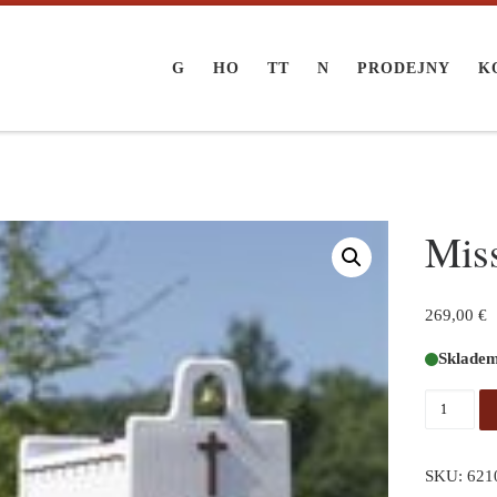
G
HO
TT
N
PRODEJNY
K
Mis
269,00
€
Sklade
Mission 
SKU:
621