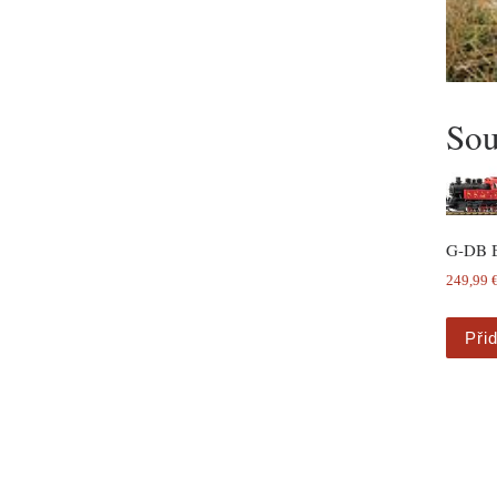
Sou
G-DB 
249,99
Při