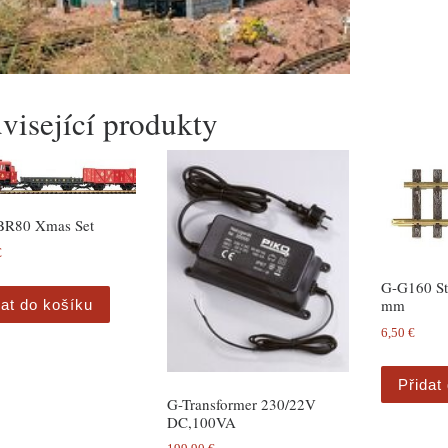
visející produkty
BR80 Xmas Set
€
G-G160 Str
mm
dat do košíku
6,50
€
Přidat
G-Transformer 230/22V
DC,100VA