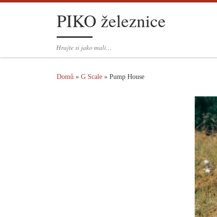
PIKO železnice
Skip to content
Hrajte si jako malí…
Domů
»
G Scale
»
Pump House