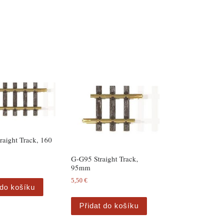
aight Track, 160
G-G95 Straight Track,
95mm
5,50
€
 do košíku
Přidat do košíku