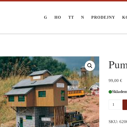
G
HO
TT
N
PRODEJNY
K
Pum
99,00
€
Sklade
Pump Ho
SKU:
620