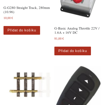
G-G280 Straight Track, 280mm
(10.96)
10,00
€
G-Basic Analog Throttle 22V /
Přidat do košíku
1.6A + 16V DC
91,00
€
Přidat do košíku