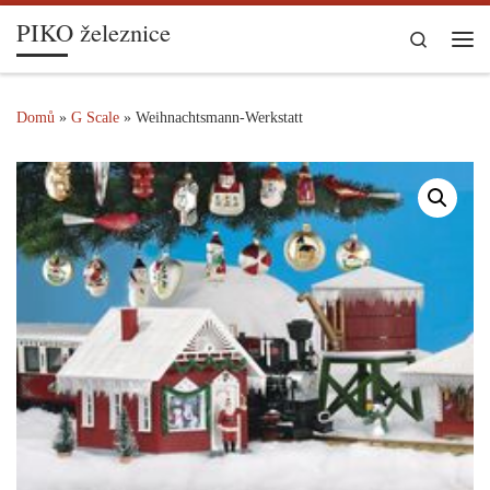
PIKO železnice
Skip to content
Search
Me
Domů
»
G Scale
»
Weihnachtsmann-Werkstatt