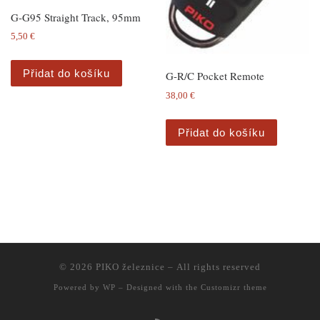
G-G95 Straight Track, 95mm
5,50
€
Přidat do košíku
G-R/C Pocket Remote
38,00
€
Přidat do košíku
© 2026
PIKO železnice
– All rights reserved
Powered by
WP
– Designed with the
Customizr theme